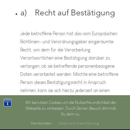
a) Recht auf Bestätigung
Jede betroffene Person hat das vom Europäischen
Richtlinien- und Verordnungsgeber eingeräumte
Recht, von dem für die Verarbeitung
Verantwortlichen eine Bestätigung darüber zu
verlangen, ob sie betreffende personenbezogene
Daten verarbeitet werden. Möchte eine betroffene
Person dieses Bestätigungsrecht in Anspruch
nehmen, kann sie sich hierzu jederzeit an einen
Mitarbeiter des für die Verarbeitung
Wir benutzen Cookies um die Nutzerfreundlichkeit der
Verantwortlichen wenden.
Webseite zu verbessen. Durch Deinen Besuch stimmst
Du dem zu.
b) Recht auf Auskunft
Verstanden
Datenschutzerklärung