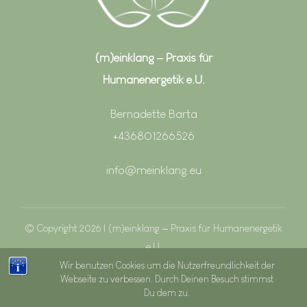
(m)einklang – Praxis für
Humanenergetik e.U.
Bernadette Barta
+436801266526
info@meinklang.eu
© Copyright 2026 | (m)einklang – Praxis für Humanenergetik
e.U.
Wir benutzen Cookies um die Nutzerfreundlichkeit der
Webseite zu verbessen. Durch Deinen Besuch stimmst
Impressum
|
Datenshutz
Du dem zu.