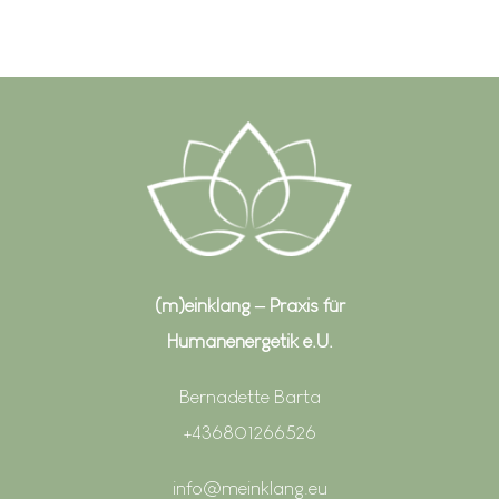
(m)einklang – Praxis für
Humanenergetik e.U.
Bernadette Barta
+436801266526
info@meinklang.eu